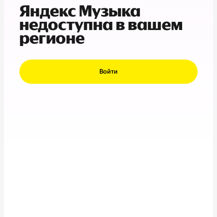
Яндекс Музыка
недоступна в вашем
регионе
Войти