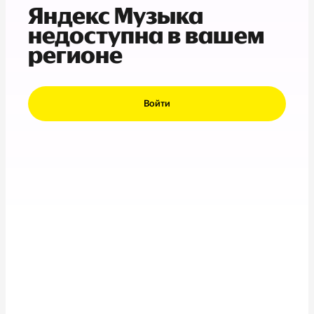
Яндекс Музыка
недоступна в вашем
регионе
Войти