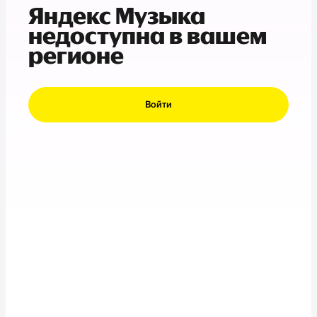
Яндекс Музыка
недоступна в вашем
регионе
Войти