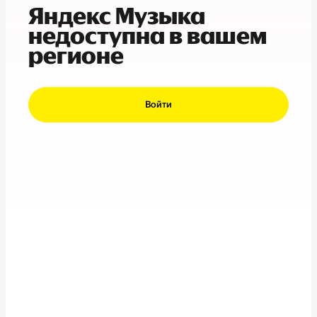
Яндекс Музыка
недоступна в вашем
регионе
Войти