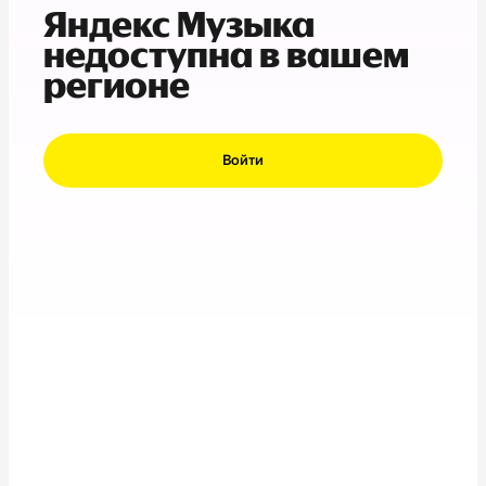
Яндекс Музыка
недоступна в вашем
регионе
Войти