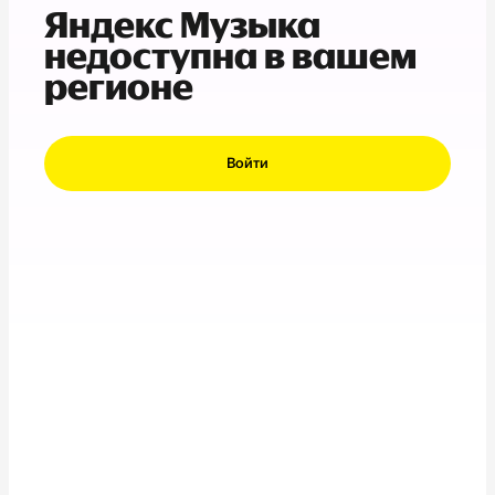
Яндекс Музыка
недоступна в вашем
регионе
Войти