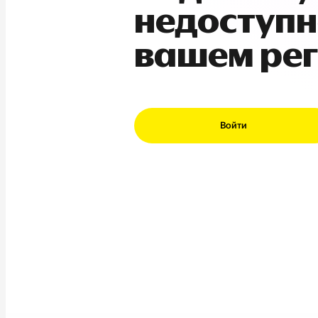
недоступн
вашем ре
Войти