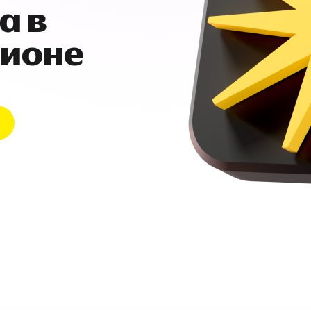
а в
гионе