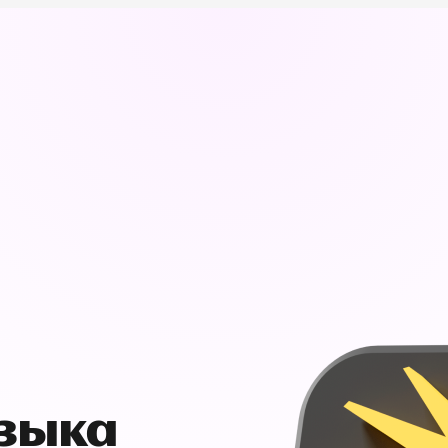
узыка