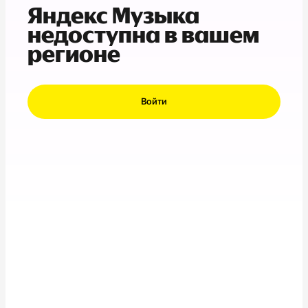
Яндекс Музыка
недоступна в вашем
регионе
Войти