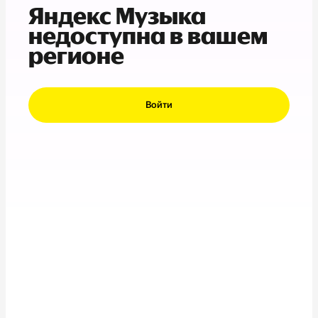
Яндекс Музыка
недоступна в вашем
регионе
Войти