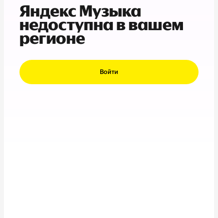
Яндекс Музыка
недоступна в вашем
регионе
Войти