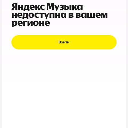
Яндекс Музыка
недоступна в вашем
регионе
Войти