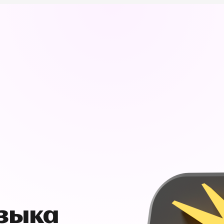
узыка