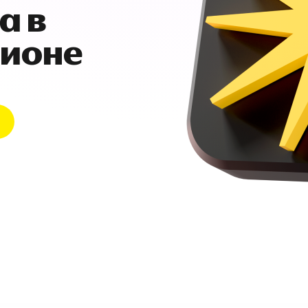
а в
гионе