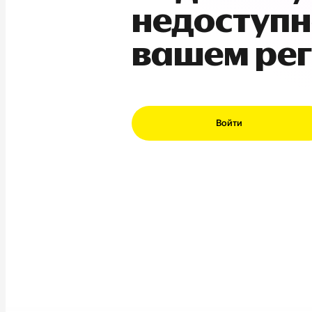
недоступн
вашем ре
Войти