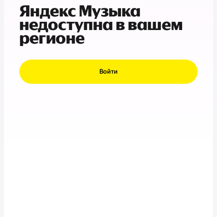
Яндекс Музыка
недоступна в вашем
регионе
Войти