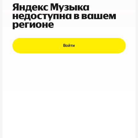
Яндекс Музыка
недоступна в вашем
регионе
Войти