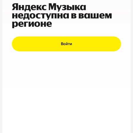
Яндекс Музыка
недоступна в вашем
регионе
Войти