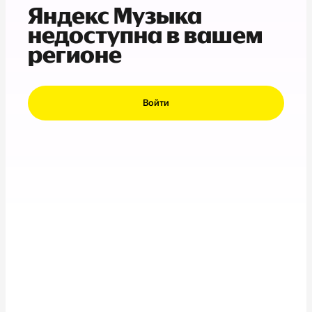
Яндекс Музыка
недоступна в вашем
регионе
Войти