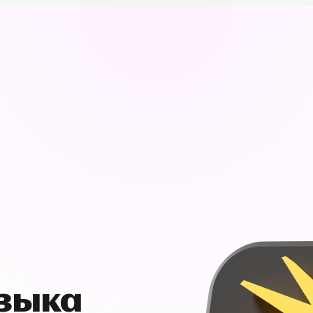
узыка