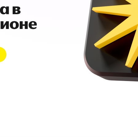
а в
гионе