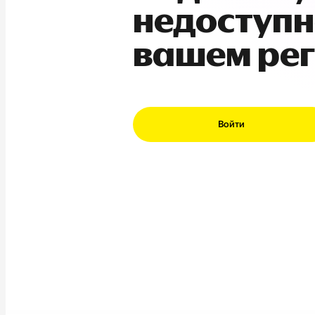
недоступн
вашем ре
Войти