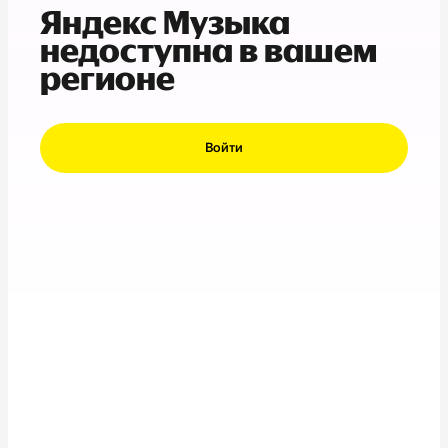
Яндекс Музыка
недоступна в вашем
регионе
Войти