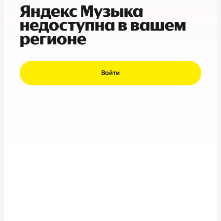
Яндекс Музыка
недоступна в вашем
регионе
Войти