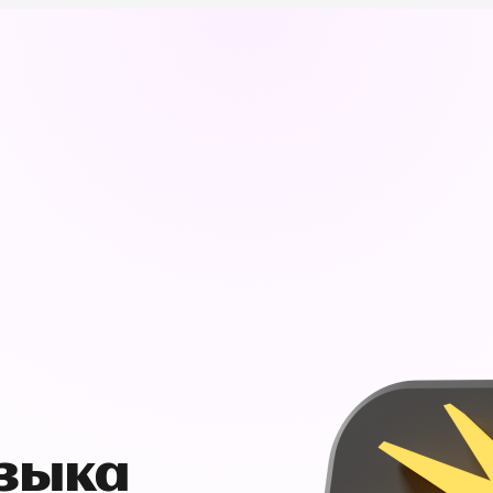
узыка