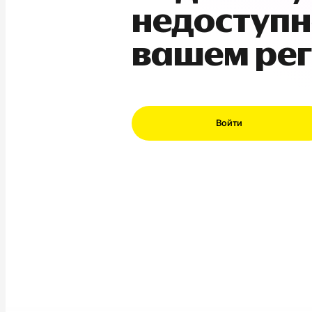
недоступн
вашем ре
Войти