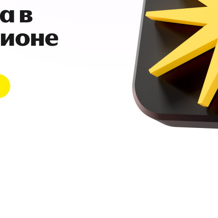
а в
гионе