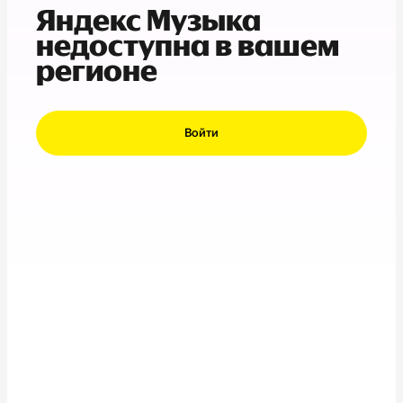
Яндекс Музыка
недоступна в вашем
регионе
Войти