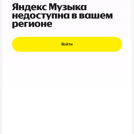
Яндекс Музыка
недоступна в вашем
регионе
Войти