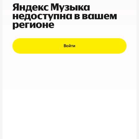
Яндекс Музыка
недоступна в вашем
регионе
Войти