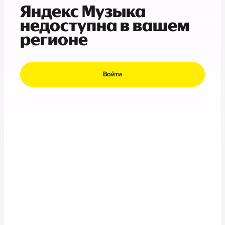
Яндекс Музыка
недоступна в вашем
регионе
Войти