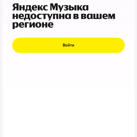
Яндекс Музыка
недоступна в вашем
регионе
Войти