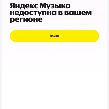
Яндекс Музыка
недоступна в вашем
регионе
Войти