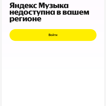
Яндекс Музыка
недоступна в вашем
регионе
Войти