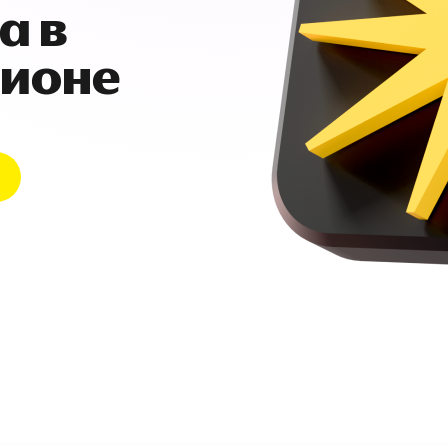
а в
гионе