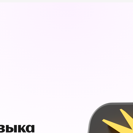
узыка