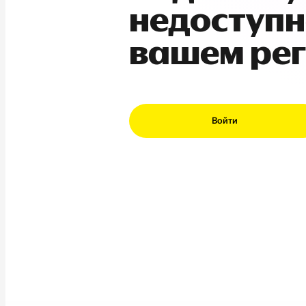
недоступн
вашем ре
Войти