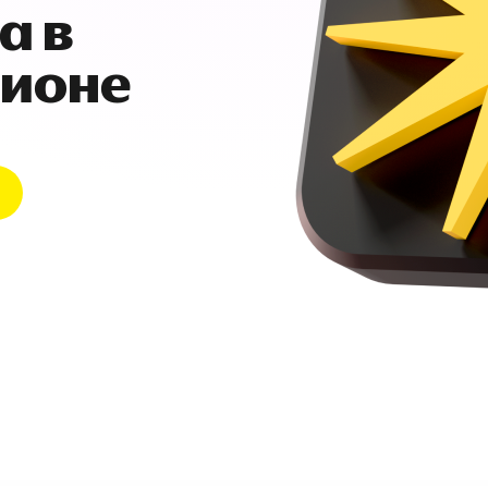
а в
гионе