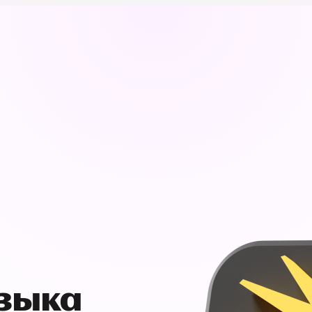
узыка