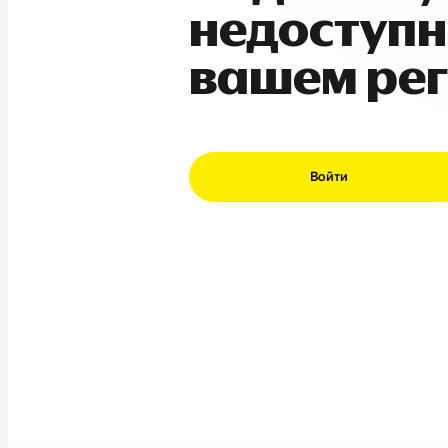
недоступн
вашем ре
Войти