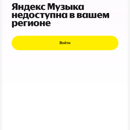
Яндекс Музыка
недоступна в вашем
регионе
Войти