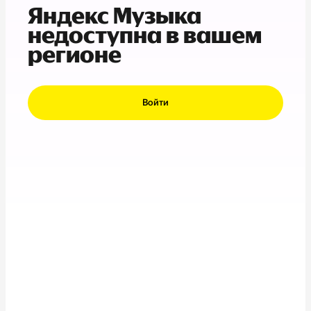
Яндекс Музыка
недоступна в вашем
регионе
Войти