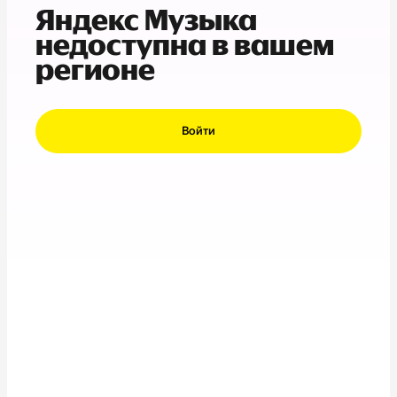
Яндекс Музыка
недоступна в вашем
регионе
Войти