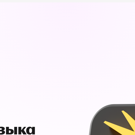
узыка