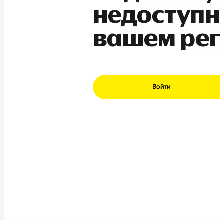
недоступн
вашем ре
Войти