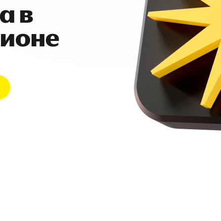
а в
гионе