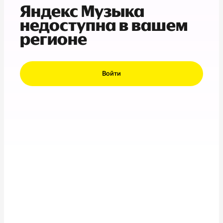
Яндекс Музыка
недоступна в вашем
регионе
Войти