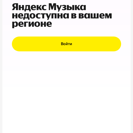
Яндекс Музыка
недоступна в вашем
регионе
Войти