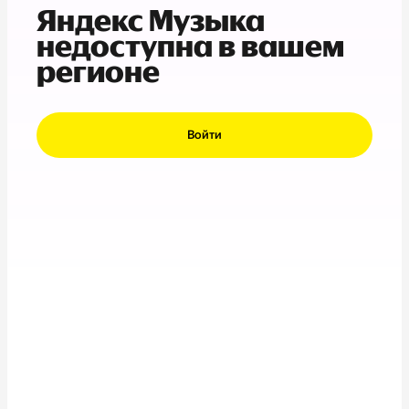
Яндекс Музыка
недоступна в вашем
регионе
Войти