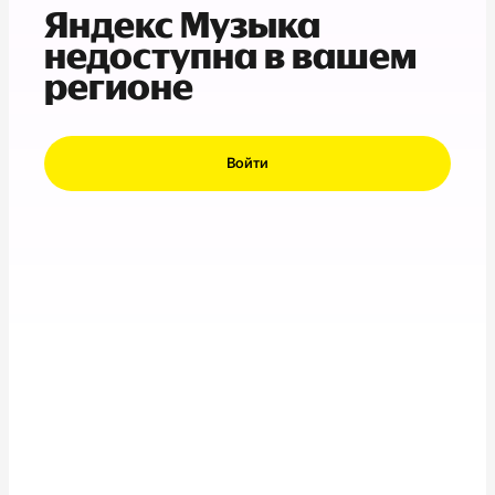
Яндекс Музыка
недоступна в вашем
регионе
Войти