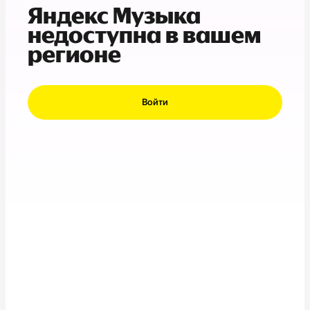
Яндекс Музыка
недоступна в вашем
регионе
Войти