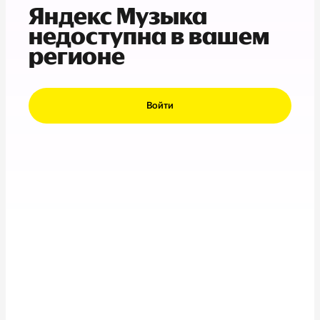
Яндекс Музыка
недоступна в вашем
регионе
Войти