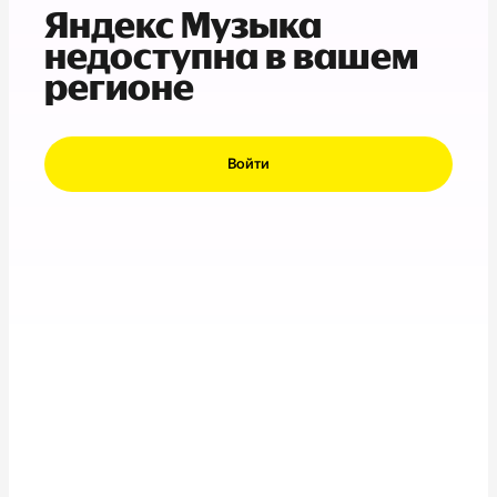
Яндекс Музыка
недоступна в вашем
регионе
Войти