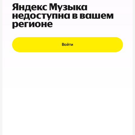
Яндекс Музыка
недоступна в вашем
регионе
Войти