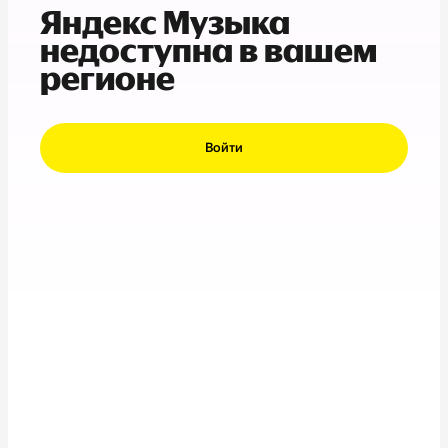
Яндекс Музыка
недоступна в вашем
регионе
Войти