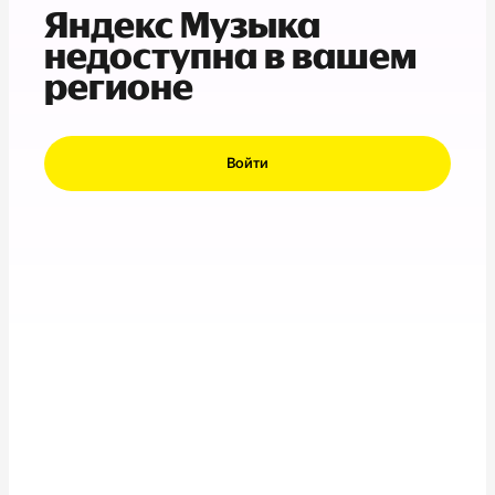
Яндекс Музыка
недоступна в вашем
регионе
Войти