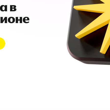
а в
гионе