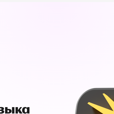
узыка