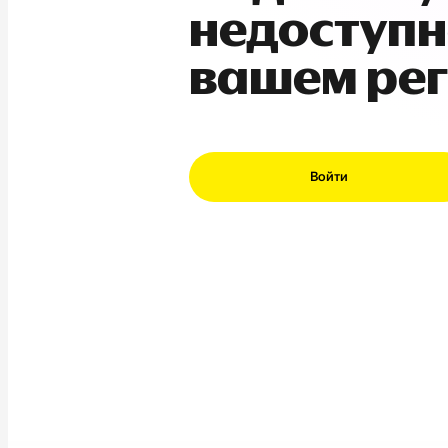
недоступн
вашем ре
Войти