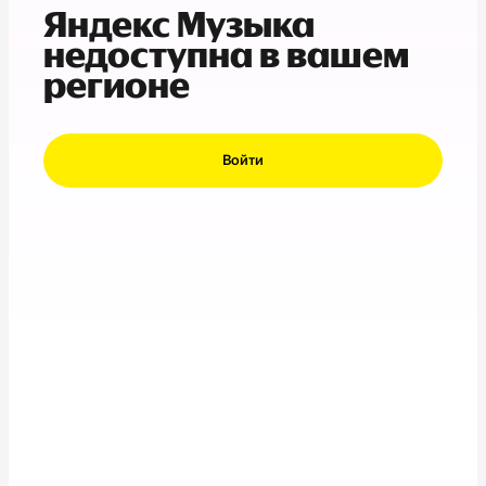
Яндекс Музыка
недоступна в вашем
регионе
Войти