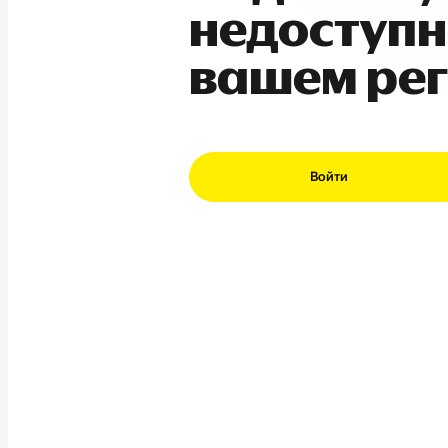
недоступн
вашем ре
Войти