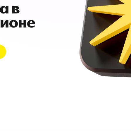
а в
гионе