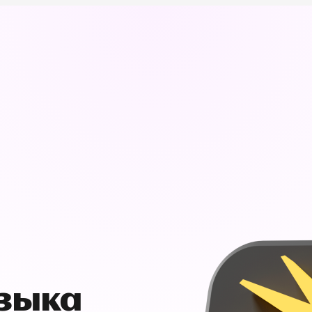
узыка