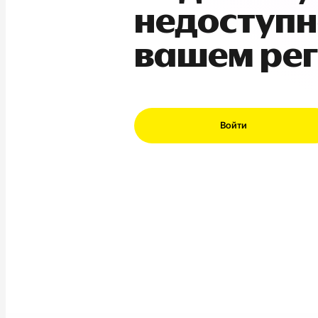
недоступн
вашем ре
Войти