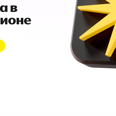
а в
гионе