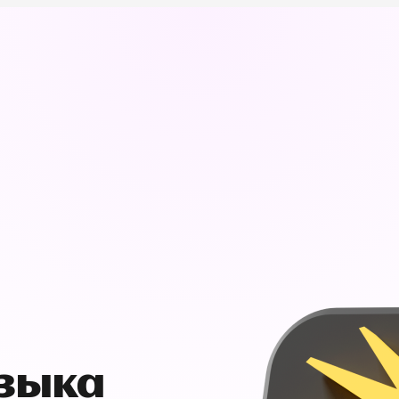
узыка