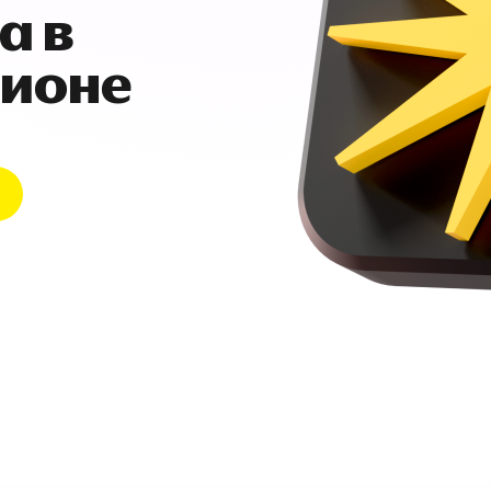
а в
гионе