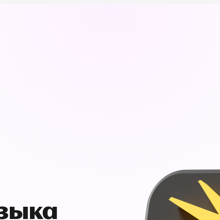
узыка