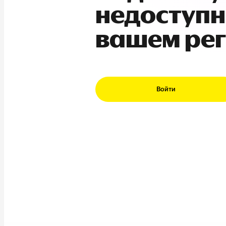
недоступн
вашем ре
Войти