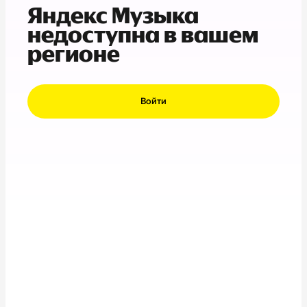
Яндекс Музыка
недоступна в вашем
регионе
Войти