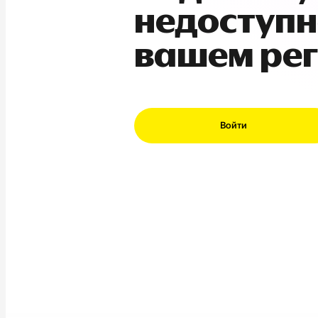
недоступн
вашем ре
Войти