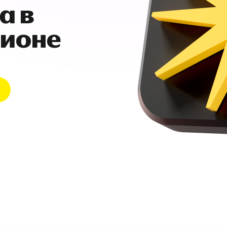
а в
гионе