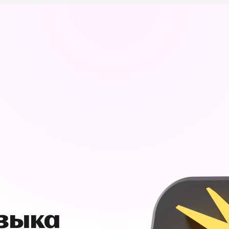
узыка